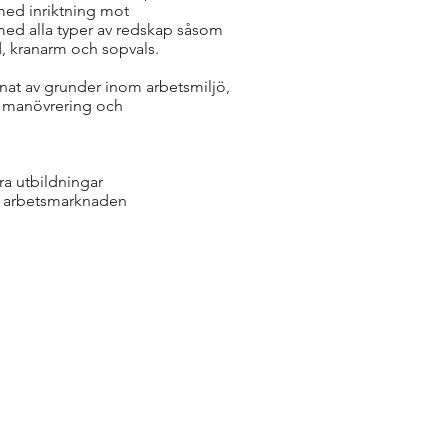
 med inriktning mot
ed alla typer av redskap såsom
d, kranarm och sopvals.
nat av grunder inom arbetsmiljö,
n, manövrering och
ra utbildningar
på arbetsmarknaden