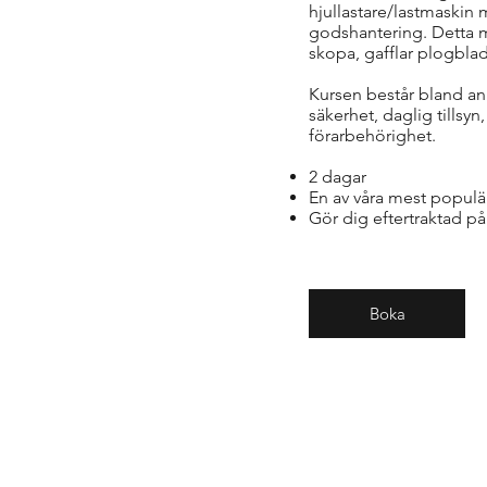
hjullastare/lastmaskin
godshantering. Detta m
skopa, gafflar plogbla
Kursen består bland an
säkerhet, daglig tillsy
förarbehörighet.
2 dagar
En av våra mest populä
Gör dig eftertraktad 
Boka