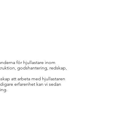
underna för hjullastare inom
ruktion, godshantering, redskap,
unskap att arbeta med hjullastaren
digare erfarenhet kan vi sedan
ing.